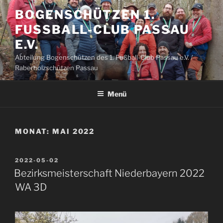
Zum
BOGENSCHÜTZEN 1.
Inhalt
FUSSBALL-CLUB PASSAU E
springen
.V.
Abteilung Bogenschützen des 1. Fußball-Club Passau e.V. /
Raberholzschützen Passau
Menü
MONAT:
MAI 2022
VERÖFFENTLICHT
2022-05-02
AM
Bezirksmeisterschaft Niederbayern 2022
WA 3D