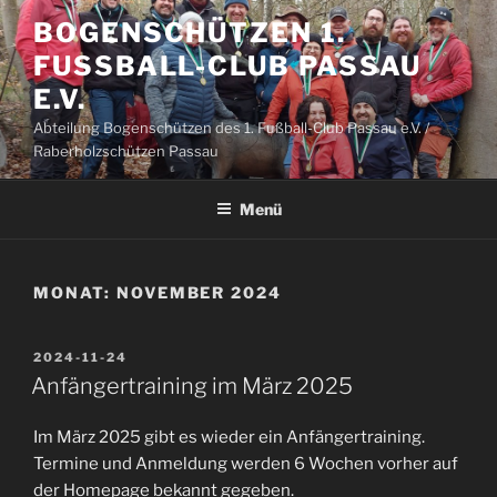
Zum
BOGENSCHÜTZEN 1.
Inhalt
FUSSBALL-CLUB PASSAU E
springen
.V.
Abteilung Bogenschützen des 1. Fußball-Club Passau e.V. /
Raberholzschützen Passau
Menü
MONAT:
NOVEMBER 2024
VERÖFFENTLICHT
2024-11-24
AM
Anfängertraining im März 2025
Im März 2025 gibt es wieder ein Anfängertraining.
Termine und Anmeldung werden 6 Wochen vorher auf
der Homepage bekannt gegeben.