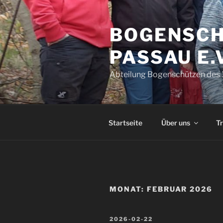
Zum
Inhalt
BOGENSCHÜ
springen
ASSAU E.V
Abteilung Bogenschützen des 1
Startseite
Über uns
Tr
MONAT:
FEBRUAR 2026
VERÖFFENTLICHT
2026-02-22