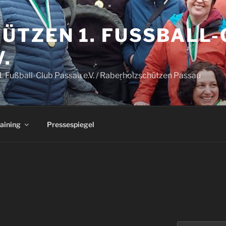
TZEN 1. FUSSBALL-C
.
. Fußball-Club Passau e.V. / Raberholzschützen Passau
aining
Pressespiegel