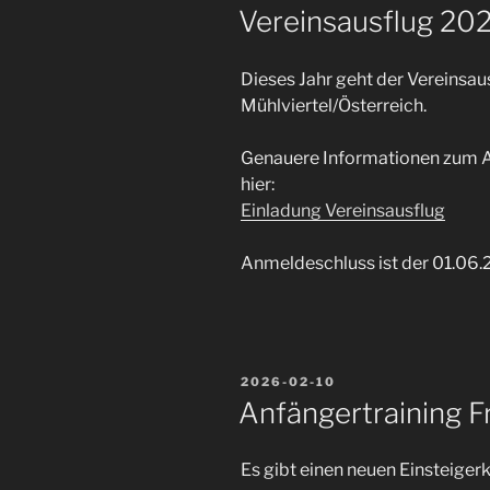
AM
Vereinsausflug 20
Dieses Jahr geht der Vereinsau
Mühlviertel/Österreich.
Genauere Informationen zum Au
hier:
Einladung Vereinsausflug
Anmeldeschluss ist der 01.06
VERÖFFENTLICHT
2026-02-10
AM
Anfängertraining F
Es gibt einen neuen Einsteigerk