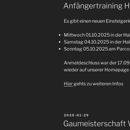
AM
Anfängertraining 
Es gibt einen neuen Einsteigerk
Mittwoch 01.10.2025 in der Hal
Samstag 04.10.2025 in der Hall
Sonntag 05.10.2025 am Parcou
Anmeldeschluss war der 17.09
wieder auf unserer Homepage
Hier
gehts zu weiteren Infos
VERÖFFENTLICHT
2025-01-29
AM
Gaumeisterschaft