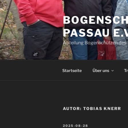
Zum
Inhalt
BOGENSCHÜ
springen
ASSAU E.V
Abteilung Bogenschützen des 1
Startseite
Über uns
Tr
AUTOR:
TOBIAS KNERR
VERÖFFENTLICHT
2025-08-28