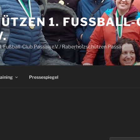
TZEN 1. FUSSBALL-C
.
. Fußball-Club Passau e.V. / Raberholzschützen Passau
aining
Pressespiegel