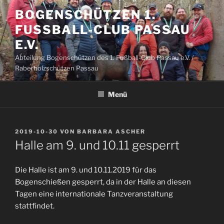
Zum
BOGENSCHÜTZEN 1.
Inhalt
FUSSBALL-CLUB PASSAU E
springen
.V.
Abteilung Bogenschützen des 1. Fußball-Club Passau e.V. /
Raberholzschützen Passau
Menü
VERÖFFENTLICHT
2019-10-30
VON
BARBARA ASCHER
AM
Halle am 9. und 10.11 gesperrt
Die Halle ist am 9. und 10.11.2019 für das
Bogenschießen gesperrt, da in der Halle an diesen
Tagen eine internationale Tanzveranstaltung
stattfindet.