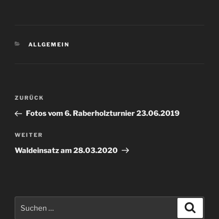
KATEGORIEN
ALLGEMEIN
Beitragsnavigation
Vorheriger
ZURÜCK
Beitrag
Fotos vom 6. Raberholzturnier 23.06.2019
Nächster
WEITER
Beitrag
Waldeinsatz am 28.03.2020
Suchen
Suche
nach: