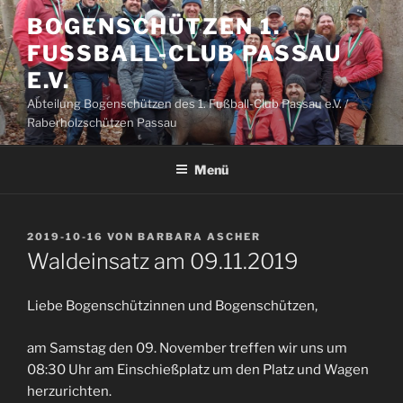
Zum
BOGENSCHÜTZEN 1.
Inhalt
FUSSBALL-CLUB PASSAU E
springen
.V.
Abteilung Bogenschützen des 1. Fußball-Club Passau e.V. /
Raberholzschützen Passau
Menü
VERÖFFENTLICHT
2019-10-16
VON
BARBARA ASCHER
AM
Waldeinsatz am 09.11.2019
Liebe Bogenschützinnen und Bogenschützen,
am Samstag den 09. November treffen wir uns um
08:30 Uhr am Einschießplatz um den Platz und Wagen
herzurichten.